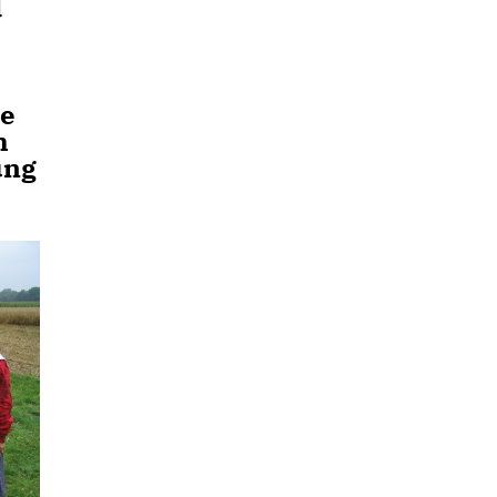
d
le
h
ung