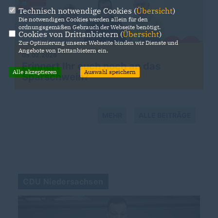
Technisch notwendige Cookies (
Übersicht
)
Die notwendigen Cookies werden allein für den
ordnungsgemäßen Gebrauch der Webseite benötigt.
Cookies von Drittanbietern (
Übersicht
)
Zur Optimierung unserer Webseite binden wir Dienste und
Angebote von Drittanbietern ein.
05.02.2026
Erinnert Ihr euch noch an das
Alle akzeptieren
Auswahl speichern
Sparschwein?
MEHR
ALLE BEITRÄGE
CDU Niedersachsen