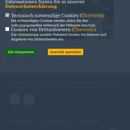
Informationen finden Sie in unserer
Datenschutzerklärung
.
Technisch notwendige Cookies (
Übersicht
)
Die notwendigen Cookies werden allein für den
ordnungsgemäßen Gebrauch der Webseite benötigt.
Cookies von Drittanbietern (
Übersicht
)
Zur Optimierung unserer Webseite binden wir Dienste und
Angebote von Drittanbietern ein.
Alle akzeptieren
Auswahl speichern
04.06.2022, 12:14 Uhr
Homepage des CDU Gemeindeverbandes Apen-Augustfehn
IMPRESSUM
DATENSCHUTZ
KONTAKT