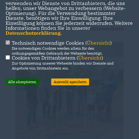
uns auf die weitere Entwicklung der
verwenden wir Dienste von Drittanbietern, die uns
helfen, unser Webangebot zu verbessern (Website-
Blühwiese.
Optmierung). Für die Verwendung bestimmter
Dienste, benötigen wir Ihre Einwilligung. Ihre
#cduinformiert #blühwiese #apen
Einwilligung können Sie jederzeit widerrufen. Weitere
#natürlichlebenswert #insektenschutz
Informationen finden Sie in unserer
Datenschutzerklärung
.
Technisch notwendige Cookies (
Übersicht
)
Die notwendigen Cookies werden allein für den
ordnungsgemäßen Gebrauch der Webseite benötigt.
Cookies von Drittanbietern (
Übersicht
)
Zur Optimierung unserer Webseite binden wir Dienste und
Angebote von Drittanbietern ein.
Alle akzeptieren
Auswahl speichern