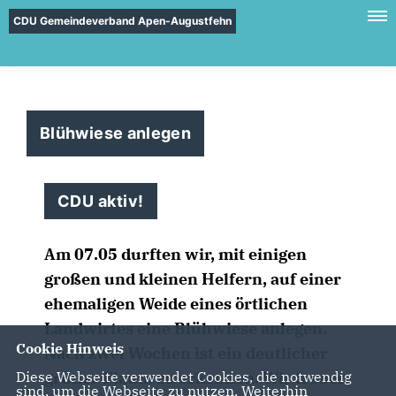
CDU Gemeindeverband Apen-Augustfehn
Blühwiese anlegen
CDU aktiv!
Am 07.05 durften wir, mit einigen
großen und kleinen Helfern, auf einer
ehemaligen Weide eines örtlichen
Landwirtes eine Blühwiese anlegen.
Cookie Hinweis
Nach zwei Wochen ist ein deutlicher
grüner Flaum zu erkennen. Wir freuen
Diese Webseite verwendet Cookies, die notwendig
sind, um die Webseite zu nutzen. Weiterhin