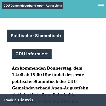
CDU Gemeindeverband Apen-Augustfehn
Politischer Stammtisch
CDU informiert
Am kommenden Donnerstag, dem
12.05 ab 19:00 Uhr findet der erste
politische Stammtisch des CDU
Gemeindeverband Apen-Augustfehn
statt. Im Gleis 3 am Bahnhof in
Cookie Hinweis
Augustfehn wollen wir über die