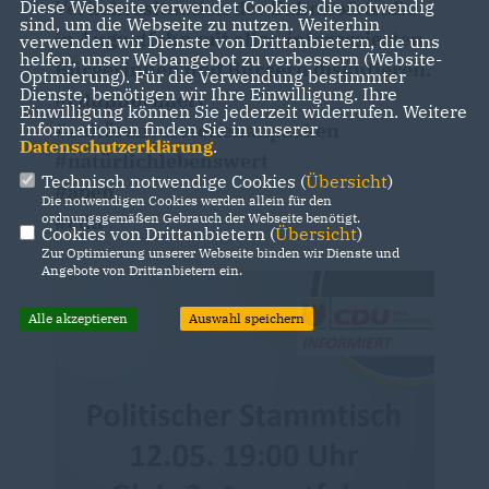
Verkehrssituation der Bahnhofstraße
Diese Webseite verwendet Cookies, die notwendig
sind, um die Webseite zu nutzen. Weiterhin
in Augustfehn mit allen interessierten
verwenden wir Dienste von Drittanbietern, die uns
helfen, unser Webangebot zu verbessern (Website-
Bürgerinnen und Bürgern diskutieren.
Optmierung). Für die Verwendung bestimmter
Dienste, benötigen wir Ihre Einwilligung. Ihre
#cduinformiert
Einwilligung können Sie jederzeit widerrufen. Weitere
#zuhörenverstehenanpacken
Informationen finden Sie in unserer
Datenschutzerklärung
.
#natürlichlebenswert
Technisch notwendige Cookies (
Übersicht
)
#apen
Die notwendigen Cookies werden allein für den
#cdu
ordnungsgemäßen Gebrauch der Webseite benötigt.
Cookies von Drittanbietern (
Übersicht
)
Zur Optimierung unserer Webseite binden wir Dienste und
Angebote von Drittanbietern ein.
Alle akzeptieren
Auswahl speichern