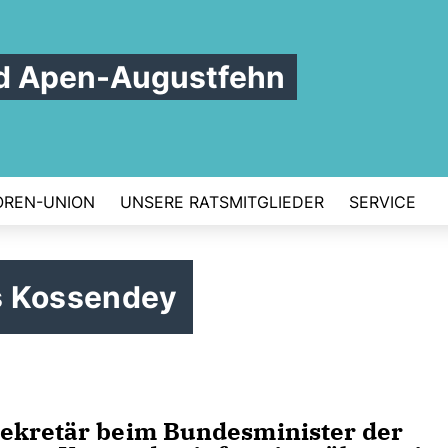
d Apen-Augustfehn
OREN-UNION
UNSERE RATSMITGLIEDER
SERVICE
s Kossendey
sekretär beim Bundesminister der