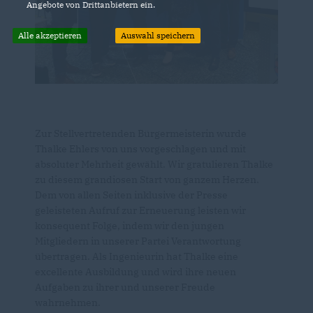
Angebote von Drittanbietern ein.
Alle akzeptieren
Auswahl speichern
Zur Stellvertretenden Bürgermeisterin wurde
Thalke Ehlers von uns vorgeschlagen und mit
absoluter Mehrheit gewählt. Wir gratulieren Thalke
zu diesem grandiosen Start von ganzem Herzen.
Dem von allen Seiten inklusive der Presse
geleisteten Aufruf zur Erneuerung leisten wir
konsequent Folge, indem wir den jungen
Mitgliedern in unserer Partei Verantwortung
übertragen. Als Ingenieurin hat Thalke eine
excellente Ausbildung und wird ihre neuen
Aufgaben zu ihrer und unserer Freude
wahrnehmen.