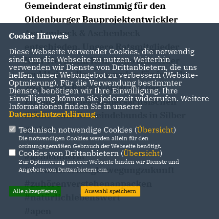
Gemeinderat einstimmig für den
Oldenburger Bauprojektentwickler
Aschenbeck & Aschenbeck
Cookie Hinweis
entschieden. Unsere Ratsmitglieder
Diese Webseite verwendet Cookies, die notwendig
sind, um die Webseite zu nutzen. Weiterhin
Karl-Hermann Reil, Enno Hasselder
verwenden wir Dienste von Drittanbietern, die uns
und Heiner Bruns wurden für jeweils
helfen, unser Webangebot zu verbessern (Website-
Optmierung). Für die Verwendung bestimmter
20-jährige Ratstätigkeit mit der
Dienste, benötigen wir Ihre Einwilligung. Ihre
Einwilligung können Sie jederzeit widerrufen. Weitere
Ehrennadel des Niedersächsischen
Informationen finden Sie in unserer
Datenschutzerklärung
.
Städte- und Gemeindebunds in Silber
geehrt.
Technisch notwendige Cookies (
Übersicht
)
Die notwendigen Cookies werden allein für den
ordnungsgemäßen Gebrauch der Webseite benötigt.
Cookies von Drittanbietern (
Übersicht
)
#gemeinderat
Zur Optimierung unserer Webseite binden wir Dienste und
#verantwortungbewegungzukunft
Angebote von Drittanbietern ein.
#zuhörenverstehenanpacken
Alle akzeptieren
Auswahl speichern
#natürlichlebenswert
#apen