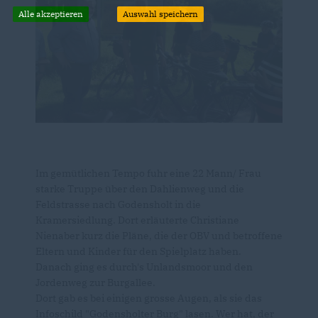
Alle akzeptieren
Auswahl speichern
Im gemütlichen Tempo fuhr eine 22 Mann/ Frau
starke Truppe über den Dahlienweg und die
Feldstrasse nach Godensholt in die
Kramersiedlung. Dort erläuterte Christiane
Nienaber kurz die Pläne, die der OBV und betroffene
Eltern und Kinder für den Spielplatz haben.
Danach ging es durch's Unlandsmoor und den
Jordenweg zur Burgallee.
Dort gab es bei einigen grosse Augen, als sie das
Infoschild "Godensholter Burg" lasen. Wer hat, der