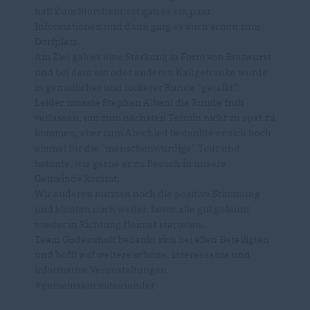
hat! Zum Storchennest gab es ein paar
Informationen und dann ging es auch schon zum
Dorfplatz.
Am Ziel gab es eine Stärkung in Form von Bratwurst
und bei dem ein oder anderen Kaltgetränke wurde
in gemütlicher und lockerer Runde "getalkt".
Leider musste Stephan Albani die Runde früh
verlassen, um zum nächsten Termin nicht zu spät zu
kommen, aber zum Abschied bedankte er sich noch
einmal für die "menschenwürdige" Tour und
betonte, wie gerne er zu Besuch in unsere
Gemeinde kommt.
Wir anderen nutzten noch die positive Stimmung
und klönten noch weiter, bevor alle gut gelaunt
wieder in Richtung Heimat starteten.
Team Godensholt bedankt sich bei allen Beteiligten
und hofft auf weitere schöne, interessante und
informative Veranstaltungen.
#gemeinsam miteinander