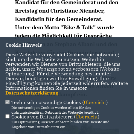
Kandidat für den Gemeinderat und den
Kreistag und Christiane Nienaber,
Kandidatin für den Gemeinderat.
Unter dem Motto "Bike & Talk" wurde
jedem die Möglichkeit für Gespräche
und Fragen an Stephan Albani und den
Cookie Hinweis
Kandidaten für den Gemeinderat und
Diese Webseite verwendet Cookies, die notwendig
sind, um die Webseite zu nutzen. Weiterhin
den Kreistag gegeben.
verwenden wir Dienste von Drittanbietern, die uns
Am Treffpunkt in der Traubenstraße,
helfen, unser Webangebot zu verbessern (Website-
Optmierung). Für die Verwendung bestimmter
Godensholterweg begrüßte Ingo Diers
Dienste, benötigen wir Ihre Einwilligung. Ihre
Einwilligung können Sie jederzeit widerrufen. Weitere
alle Anwesenden und Stephan Albani
Informationen finden Sie in unserer
Datenschutzerklärung
.
läutete den Wahlkampf ein.
Technisch notwendige Cookies (
Übersicht
)
Die notwendigen Cookies werden allein für den
ordnungsgemäßen Gebrauch der Webseite benötigt.
Cookies von Drittanbietern (
Übersicht
)
Zur Optimierung unserer Webseite binden wir Dienste und
Angebote von Drittanbietern ein.