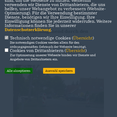
sind, um die Webseite zu nutzen. Weiterhin
mit der Verwaltung in Verbindung
verwenden wir Dienste von Drittanbietern, die uns
helfen, unser Webangebot zu verbessern (Website-
gesetzt und darum gebeten, dass dort
Optmierung). Für die Verwendung bestimmter
Warnbaken aufgestellt werden
Dienste, benötigen wir Ihre Einwilligung. Ihre
Einwilligung können Sie jederzeit widerrufen. Weitere
müssen!
Informationen finden Sie in unserer
Datenschutzerklärung
.
Das wurde umgehend durch den
Technisch notwendige Cookies (
Übersicht
)
Bauhof umgesetzt!
Die notwendigen Cookies werden allein für den
CDU- APEN AUGUSTFEHN wir
ordnungsgemäßen Gebrauch der Webseite benötigt.
Cookies von Drittanbietern (
Übersicht
)
kümmern uns!
Zur Optimierung unserer Webseite binden wir Dienste und
Angebote von Drittanbietern ein.
Alle akzeptieren
Auswahl speichern