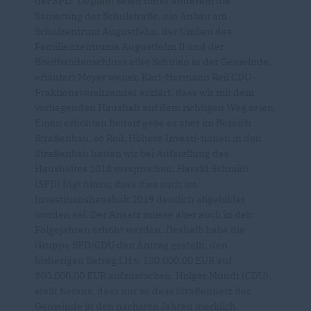
der SPD. Geplant seien unter anderem die
Sanierung der Schulstraße, ein Anbau am
Schulzentrum Augustfehn, der Umbau des
Familienzentrums Augustfehn II und der
Breitbandanschluss aller Schulen in der Gemeinde,
erläutert Meyer weiter. Karl-Hermann Reil CDU-
Fraktionsvorsitzender erklärt, dass wir mit dem
vorliegenden Haushalt auf dem richtigen Weg seien.
Einen erhöhten Bedarf gebe es aber im Bereich
Straßenbau, so Reil. Höhere Investi-tionen in den
Straßenbau hätten wir bei Aufstellung des
Haushaltes 2018 versprochen. Harald Schmidt
(SPD) fügt hinzu, dass dies auch im
Investitionshaushalt 2019 deutlich abgebildet
worden sei. Der Ansatz müsse aber auch in den
Folgejahren erhöht werden. Deshalb habe die
Gruppe SPD/CDU den Antrag gestellt, den
bisherigen Betrag i.H.v. 150.000,00 EUR auf
300.000,00 EUR aufzustocken. Holger Mundt (CDU)
stellt heraus, dass nur so dass Straßennetz der
Gemeinde in den nächsten Jahren merklich