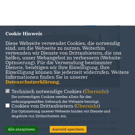
Cookie Hinweis
Diese Webseite verwendet Cookies, die notwendig
sind, um die Webseite zu nutzen. Weiterhin
verwenden wir Dienste von Drittanbietern, die uns
helfen, unser Webangebot zu verbessern (Website-
Optmierung). Für die Verwendung bestimmter
Dienste, benötigen wir Ihre Einwilligung. Ihre
Einwilligung können Sie jederzeit widerrufen. Weitere
Informationen finden Sie in unserer
Datenschutzerklärung
.
Technisch notwendige Cookies (
Übersicht
)
Die notwendigen Cookies werden allein für den
ordnungsgemäßen Gebrauch der Webseite benötigt.
Cookies von Drittanbietern (
Übersicht
)
Die Gruppe SPD/CDU begrüßt, dass die Gemeinde in
Zur Optimierung unserer Webseite binden wir Dienste und
den nächsten Jahren vorwiegend die Themen
Angebote von Drittanbietern ein.
Straßenbau, Schulen, KiTa´s und Breitband in den
Fokus rücke, so Björn Meyer, Fraktionsvorsitzender
Alle akzeptieren
Auswahl speichern