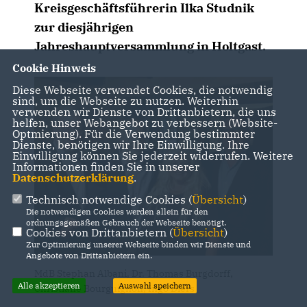
Kreisgeschäftsführerin Ilka Studnik
zur diesjährigen
Jahreshauptversammlung in Holtgast.
Cookie Hinweis
Diese Webseite verwendet Cookies, die notwendig
sind, um die Webseite zu nutzen. Weiterhin
verwenden wir Dienste von Drittanbietern, die uns
helfen, unser Webangebot zu verbessern (Website-
Optmierung). Für die Verwendung bestimmter
Dienste, benötigen wir Ihre Einwilligung. Ihre
Einwilligung können Sie jederzeit widerrufen. Weitere
Informationen finden Sie in unserer
Datenschutzerklärung
.
Technisch notwendige Cookies (
Übersicht
)
Die notwendigen Cookies werden allein für den
ordnungsgemäßen Gebrauch der Webseite benötigt.
Cookies von Drittanbietern (
Übersicht
)
Zur Optimierung unserer Webseite binden wir Dienste und
Angebote von Drittanbietern ein.
MdB Stephan Albani, Dr. Thomas Burgdorff,
Alle akzeptieren
Auswahl speichern
Christiane Bourguignon, Ingo Diers