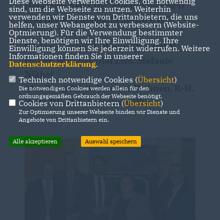
Diese Webseite verwendet Cookies, die notwendig
Hermann Reil CDU, Björn Meyer SPD
sind, um die Webseite zu nutzen. Weiterhin
verwenden wir Dienste von Drittanbietern, die uns
und Bernd-Thomas Scheiwe UWG.
helfen, unser Webangebot zu verbessern (Website-
Optmierung). Für die Verwendung bestimmter
Dienste, benötigen wir Ihre Einwilligung. Ihre
Bild von Links: B. Meyer SPD, BM M.
Einwilligung können Sie jederzeit widerrufen. Weitere
Informationen finden Sie in unserer
Huber, Minister Olaf Lies, Stefanie
Datenschutzerklärung
.
Nöthel
Technisch notwendige Cookies (
Übersicht
)
Abteilung Städtebau und Wohnen, K-H.
Die notwendigen Cookies werden allein für den
ordnungsgemäßen Gebrauch der Webseite benötigt.
Reil CDU, B-T. Scheiwe UWG
Cookies von Drittanbietern (
Übersicht
)
Zur Optimierung unserer Webseite binden wir Dienste und
Angebote von Drittanbietern ein.
Alle akzeptieren
Auswahl speichern