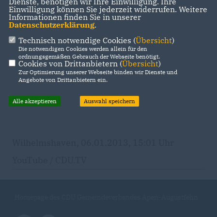
Dienste, benötigen wir Ihre Einwilligung. Ihre
Einwilligung können Sie jederzeit widerrufen. Weitere
Informationen finden Sie in unserer
Datenschutzerklärung
.
Technisch notwendige Cookies (
Übersicht
)
Die notwendigen Cookies werden allein für den
ordnungsgemäßen Gebrauch der Webseite benötigt.
Cookies von Drittanbietern (
Übersicht
)
Zur Optimierung unserer Webseite binden wir Dienste und
Angebote von Drittanbietern ein.
Alle akzeptieren
Auswahl speichern
Wilhelmshaven, 06.01.2013, 15:01 Uhr
YouTube / CDU.TV
Homepage des CDU Gemeindeverbandes Apen-Augustfehn